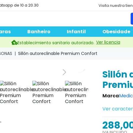
atsapp de 10 a 20.30
Visita nuestra tie
aras
Banheiro
Infantil
Obesidade
Ver licencia
Establecimiento sanitario autorizado.
RSONAS
Sillón autoreclinable Premium Confort
Sillón
Premi
Marca
Medic
Ver caracter
288,0
IVA INCLUIDO