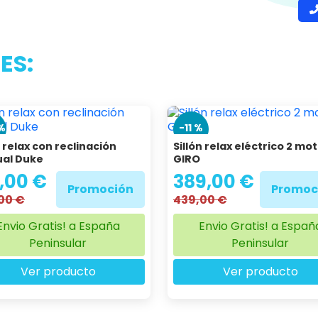
ONET
R
H
Te
ES:
%
-11 %
n relax con reclinación
Sillón relax eléctrico 2 mo
al Duke
GIRO
,00 €
389,00 €
Promoción
Promoc
00 €
439,00 €
Envio Gratis! a España
Envio Gratis! a Españ
Peninsular
Peninsular