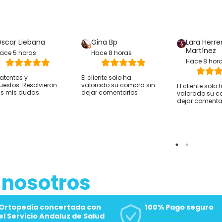
Ver producto
Ver producto
scar Liebana
Gina Bp
Lara Herre
Martínez
ace 5 horas
Hace 8 horas
Hace 8 hor
atentos y
El cliente solo ha
uestos. Resolvieron
valorado su compra sin
El cliente solo 
s mis dudas.
dejar comentarios
valorado su c
dejar comenta