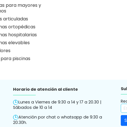
 de ruedas
 eléctricas para enfermos
as de traslado
as de bipedestación
as para mayores y
nos
 articuladas
as ortopédicas
as hospitalarias
as elevables
ores
 para piscinas
Su
Horario de atención al cliente