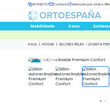
957845707
Contacto
Atención por chat o Wh
Mobilidade
Casa
Antiesc
Início
HOGAR
SILLONES RELAX - LEVANTA PE
-18 %