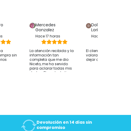
Ver producto
ro
Mercedes
Dolores Hijon
Gonzalez
Loriente
as
Hace 17 horas
Hace 12 horas
ha
La atención recibida y la
El cliente solo ha
ompra sin
información tan
valorado su compra sin
rios
completa que me dio
dejar comentarios
Niceto, me ha servido
para aclarar todas mis
dudas. El producto tiene
una buena relación
calidad precio, y junto
con la atención creo
que es la mejor opción
que he visto. Muchas
gracias