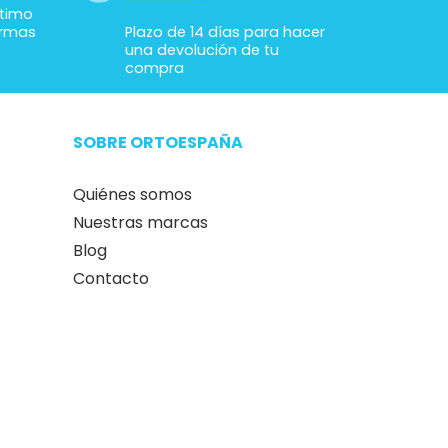
Devolución en 14 días sin
compromiso
ltimo
ormas
Plazo de 14 días para hacer
una devolución de tu
compra
SOBRE ORTOESPAÑA
Quiénes somos
Nuestras marcas
Blog
Contacto