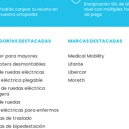
 nosotros
Ortopedia concertada con
100% Pago seguro
el Servicio Andaluz de Salud
Encriptación SSL de ú
Podrás canjear tu receta en
nivel con múltiples f
nuestra ortopedia
de pago
GORÍAS DESTACADAS
MARCAS DESTACADAS
er para mayores
Medical Mobility
oters desmontables
Lifante
 de ruedas eléctricas
Libercar
a eléctrica plegable
Moretti
a de ruedas eléctrica
igera