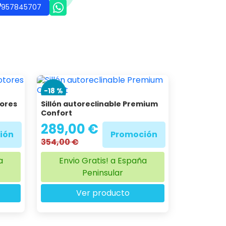
esidencias
oteles
 informamos sin compromiso
957845707
-18 %
tores
Sillón autoreclinable Premium
Confort
289,00 €
ión
Promoción
354,00 €
a
Envio Gratis! a España
Peninsular