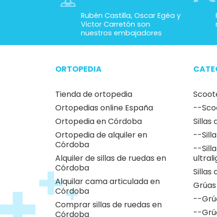
Han confiado en
Somos patrocinadores de
deporte adaptado
Rubén Castilla, Oscar Egéa y
Victor Carretón son
nuestros embajadores
ORTOPEDIA
CATE
Tienda de ortopedia
Scoot
Ortopedias online España
--Sco
Ortopedia en Córdoba
Sillas
Ortopedia de alquiler en
--Sill
Córdoba
--Sill
Alquiler de sillas de ruedas en
ultral
Córdoba