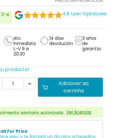
PRECIO SIN PROMOCIÓN
4.8
Leer Opiniones
n 2-4
Atc.
14 días
3 años
inmediata
devolución
de
L-V 9 a
garantía
20:30
tu producto!
Adicionar ao

carrinho
Ver licencia
cimiento sanitario autorizado.
all For Price
lica aquí y te llamará un técnico ortopedico