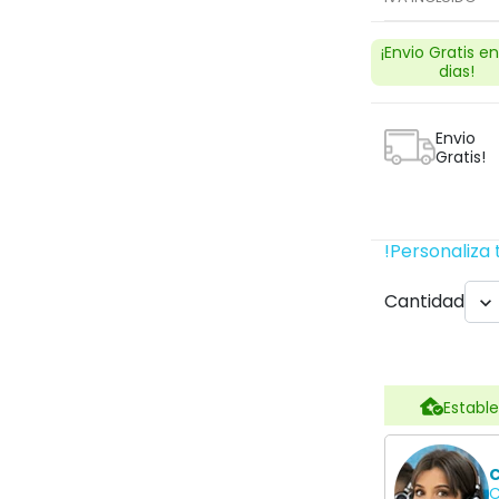
¡Envio Gratis e
dias!
Next
Envio
Gratis!
!Personaliza 
Cantidad

Estable
search
C
C