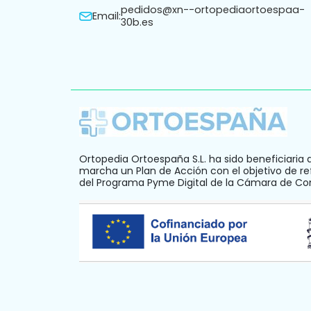
Calle Alcalde Sanz Noguer, Nº5 CP: 14005
Córdoba a - Espanha
Teléfono:
957845707
pedidos@xn--ortopediaortoespaa-
Email:
30b.es
Ortopedia Ortoespaña S.L. ha sido beneficiaria 
marcha un Plan de Acción con el objetivo de ref
del Programa Pyme Digital de la Cámara de C