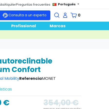
Português
nda
Alquiler
Preguntas frecuentes
0
Consulta a un experto
Profissional
Marcas
 autoreclinable
um Confort
al Mobility
Referencia
MONET
isticas
0 €
354,00 €