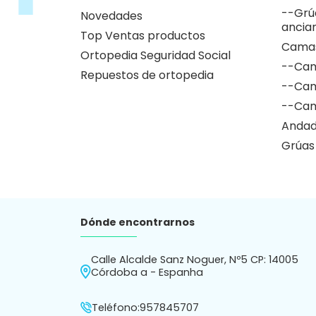
Sillas
Alquilar cama articulada en
Grúas
Córdoba
--Grú
Comprar sillas de ruedas en
--Grú
Córdoba
--Grú
Novedades
ancia
Top Ventas productos
Camas
Ortopedia Seguridad Social
--Cam
Repuestos de ortopedia
--Cam
--Cam
Andad
Grúas
Dónde encontrarnos