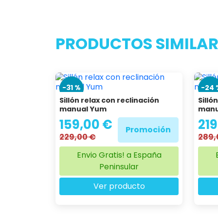
Referência
M
PRODUCTOS SIMILAR
-31 %
-24 
Sillón relax con reclinación
Silló
manual Yum
manu
159,00 €
219
Promoción
229,00 €
289,
Envio Gratis! a España
Peninsular