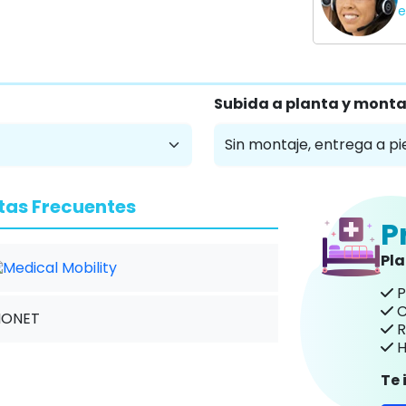
e
Subida a planta y monta
tas Frecuentes
P
Pl
P
C