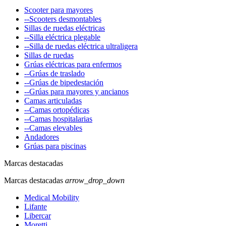
Scooter para mayores
--Scooters desmontables
Sillas de ruedas eléctricas
--Silla eléctrica plegable
--Silla de ruedas eléctrica ultraligera
Sillas de ruedas
Grúas eléctricas para enfermos
--Grúas de traslado
--Grúas de bipedestación
--Grúas para mayores y ancianos
Camas articuladas
--Camas ortopédicas
--Camas hospitalarias
--Camas elevables
Andadores
Grúas para piscinas
Marcas destacadas
Marcas destacadas
arrow_drop_down
Medical Mobility
Lifante
Libercar
Moretti