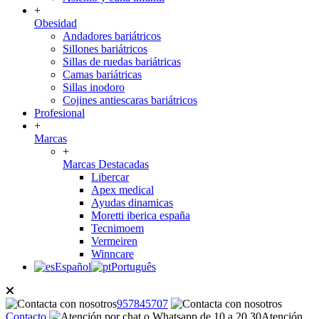
+
Obesidad
Andadores bariátricos
Sillones bariátricos
Sillas de ruedas bariátricas
Camas bariátricas
Sillas inodoro
Cojines antiescaras bariátricos
Profesional
+
Marcas
+
Marcas Destacadas
Libercar
Apex medical
Ayudas dinamicas
Moretti iberica españa
Tecnimoem
Vermeiren
Winncare
Español
Português
957845707
Contacto
Atención