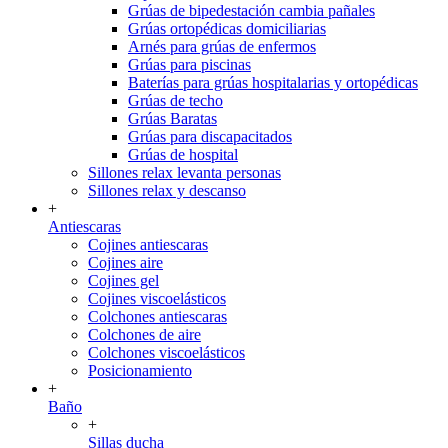
Grúas de bipedestación cambia pañales
Grúas ortopédicas domiciliarias
Arnés para grúas de enfermos
Grúas para piscinas
Baterías para grúas hospitalarias y ortopédicas
Grúas de techo
Grúas Baratas
Grúas para discapacitados
Grúas de hospital
Sillones relax levanta personas
Sillones relax y descanso
+
Antiescaras
Cojines antiescaras
Cojines aire
Cojines gel
Cojines viscoelásticos
Colchones antiescaras
Colchones de aire
Colchones viscoelásticos
Posicionamiento
+
Baño
+
Sillas ducha