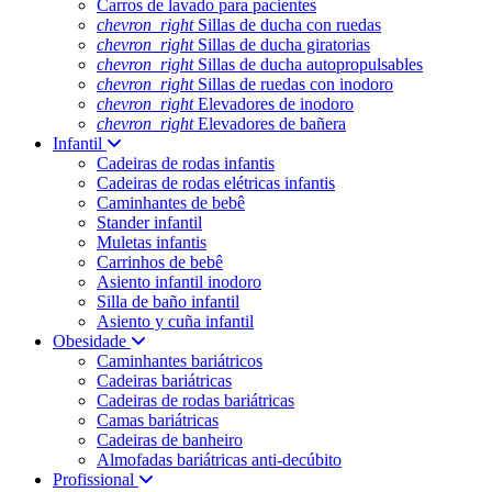
Carros de lavado para pacientes
chevron_right
Sillas de ducha con ruedas
chevron_right
Sillas de ducha giratorias
chevron_right
Sillas de ducha autopropulsables
chevron_right
Sillas de ruedas con inodoro
chevron_right
Elevadores de inodoro
chevron_right
Elevadores de bañera
Infantil
Cadeiras de rodas infantis
Cadeiras de rodas elétricas infantis
Caminhantes de bebê
Stander infantil
Muletas infantis
Carrinhos de bebê
Asiento infantil inodoro
Silla de baño infantil
Asiento y cuña infantil
Obesidade
Caminhantes bariátricos
Cadeiras bariátricas
Cadeiras de rodas bariátricas
Camas bariátricas
Cadeiras de banheiro
Almofadas bariátricas anti-decúbito
Profissional