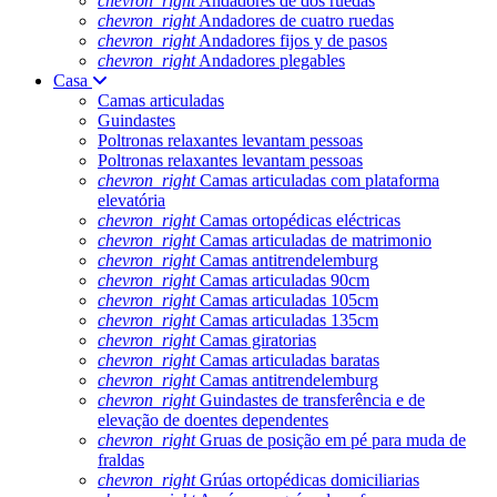
chevron_right
Andadores de dos ruedas
chevron_right
Andadores de cuatro ruedas
chevron_right
Andadores fijos y de pasos
chevron_right
Andadores plegables
Casa
Camas articuladas
Guindastes
Poltronas relaxantes levantam pessoas
Poltronas relaxantes levantam pessoas
chevron_right
Camas articuladas com plataforma
elevatória
chevron_right
Camas ortopédicas eléctricas
chevron_right
Camas articuladas de matrimonio
chevron_right
Camas antitrendelemburg
chevron_right
Camas articuladas 90cm
chevron_right
Camas articuladas 105cm
chevron_right
Camas articuladas 135cm
chevron_right
Camas giratorias
chevron_right
Camas articuladas baratas
chevron_right
Camas antitrendelemburg
chevron_right
Guindastes de transferência e de
elevação de doentes dependentes
chevron_right
Gruas de posição em pé para muda de
fraldas
chevron_right
Grúas ortopédicas domiciliarias