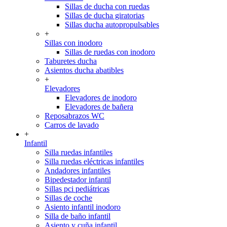
Sillas de ducha con ruedas
Sillas de ducha giratorias
Sillas ducha autopropulsables
+
Sillas con inodoro
Sillas de ruedas con inodoro
Taburetes ducha
Asientos ducha abatibles
+
Elevadores
Elevadores de inodoro
Elevadores de bañera
Reposabrazos WC
Carros de lavado
+
Infantil
Silla ruedas infantiles
Silla ruedas eléctricas infantiles
Andadores infantiles
Bipedestador infantil
Sillas pci pediátricas
Sillas de coche
Asiento infantil inodoro
Silla de baño infantil
Asiento y cuña infantil