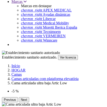
Marcas
Marcas em destaque
chevron_right
APEX MEDICAL
chevron_right
Ayudas dinámicas
chevron_right
Libercar
chevron_right
Medical Mobility
chevron_right
Moretti Iberica España
chevron_right
Tecnimoem
chevron_right
VERMEIREN
chevron_right
Winncare
Establecimiento sanitario autorizado.
Ver licencia
Início
HOGAR
Camas
Camas articuladas com plataforma elevatória
Cama articulada ultra baja Artic Low
-5 %
Previous
Next