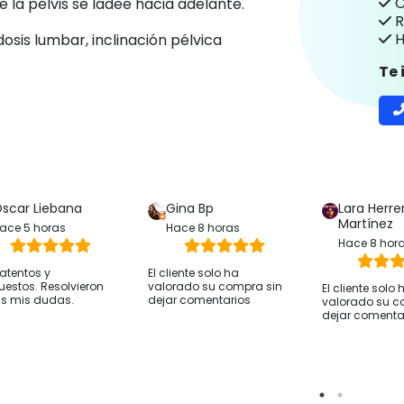
C
e la pelvis se ladee hacia adelante.
R
H
sis lumbar, inclinación pélvica
Te
scar Liebana
Gina Bp
Lara Herre
Martínez
ace 5 horas
Hace 8 horas
Hace 8 hor
atentos y
El cliente solo ha
uestos. Resolvieron
valorado su compra sin
El cliente solo 
s mis dudas.
dejar comentarios
valorado su c
dejar comenta