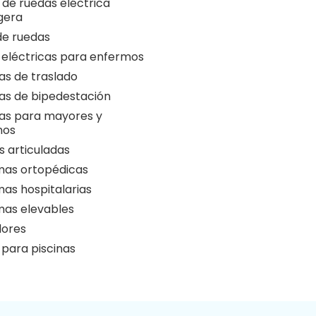
a de ruedas eléctrica
igera
 de ruedas
 eléctricas para enfermos
as de traslado
as de bipedestación
as para mayores y
nos
 articuladas
as ortopédicas
as hospitalarias
as elevables
ores
 para piscinas