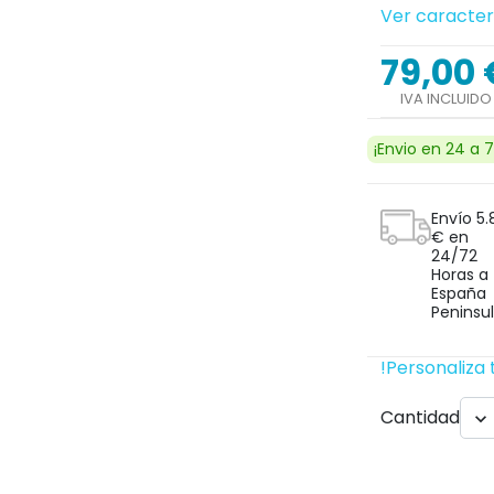
Ver caracter
79,00 
IVA INCLUIDO
Next
¡Envio en 24 a 7
Envío 5.
€ en
24/72
Horas a
España
Peninsul
!Personaliza 
Cantidad

search