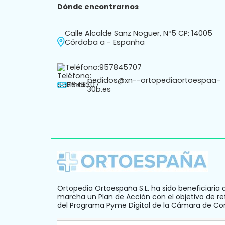
Dónde encontrarnos
Calle Alcalde Sanz Noguer, Nº5 CP: 14005
Córdoba a - Espanha
Teléfono:
957845707
pedidos@xn--ortopediaortoespaa-
Email:
30b.es
Ortopedia Ortoespaña S.L. ha sido beneficiaria 
marcha un Plan de Acción con el objetivo de ref
del Programa Pyme Digital de la Cámara de C