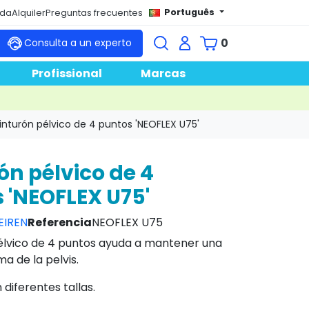
Português
nda
Alquiler
Preguntas frecuentes
0
Consulta a un experto
Profissional
Marcas
inturón pélvico de 4 puntos 'NEOFLEX U75'
ón pélvico de 4
 'NEOFLEX U75'
EIREN
Referencia
NEOFLEX U75
pélvico de 4 puntos ayuda a mantener una
a de la pelvis.
 diferentes tallas.