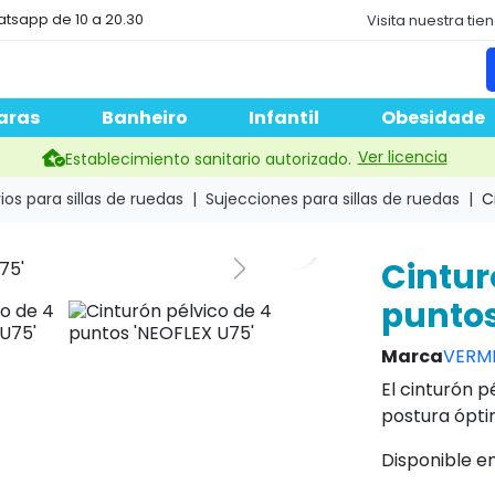
atsapp de 10 a 20.30
Visita nuestra tie
aras
Banheiro
Infantil
Obesidade
Ver licencia
Establecimiento sanitario autorizado.
os para sillas de ruedas
Sujecciones para sillas de ruedas
C
Cintur
puntos
Marca
VERM
El cinturón 
postura óptim
Disponible en