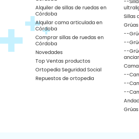
--Sill
Alquiler de sillas de ruedas en
ultral
Córdoba
Sillas
Alquilar cama articulada en
Grúas
Córdoba
--Grú
Comprar sillas de ruedas en
--Grú
Córdoba
--Grú
Novedades
ancia
Top Ventas productos
Camas
Ortopedia Seguridad Social
--Cam
Repuestos de ortopedia
--Cam
--Cam
Andad
Grúas