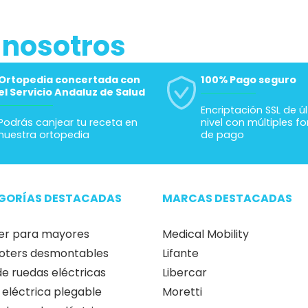
 nosotros
Ortopedia concertada con
100% Pago seguro
el Servicio Andaluz de Salud
Encriptación SSL de ú
Podrás canjear tu receta en
nivel con múltiples f
nuestra ortopedia
de pago
GORÍAS DESTACADAS
MARCAS DESTACADAS
er para mayores
Medical Mobility
oters desmontables
Lifante
 de ruedas eléctricas
Libercar
a eléctrica plegable
Moretti