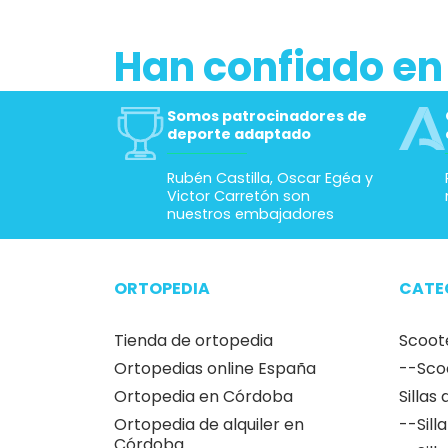
Han confiado en
Somos patrocinadores de
deporte adaptado
Rubén Castilla, Oscar Egéa y
Victor Carretón son
nuestros embajadores
ORTOPEDIA
CATE
Tienda de ortopedia
Scoot
Ortopedias online España
--Sco
Ortopedia en Córdoba
Sillas
Ortopedia de alquiler en
--Sill
Córdoba