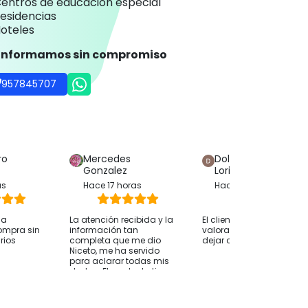
entros de educación especial
esidencias
oteles
 informamos sin compromiso
957845707
ro
Mercedes
Dolores Hijon
Gonzalez
Loriente
as
Hace 17 horas
Hace 12 horas
ha
La atención recibida y la
El cliente solo ha
ompra sin
información tan
valorado su compra sin
rios
completa que me dio
dejar comentarios
Niceto, me ha servido
para aclarar todas mis
dudas. El producto tiene
una buena relación
calidad precio, y junto
con la atención creo