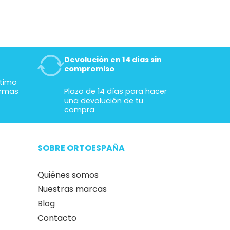
que es la mejor opción
que he visto. Muchas
gracias
Devolución en 14 días sin
compromiso
ltimo
ormas
Plazo de 14 días para hacer
una devolución de tu
compra
SOBRE ORTOESPAÑA
Quiénes somos
Nuestras marcas
Blog
Contacto