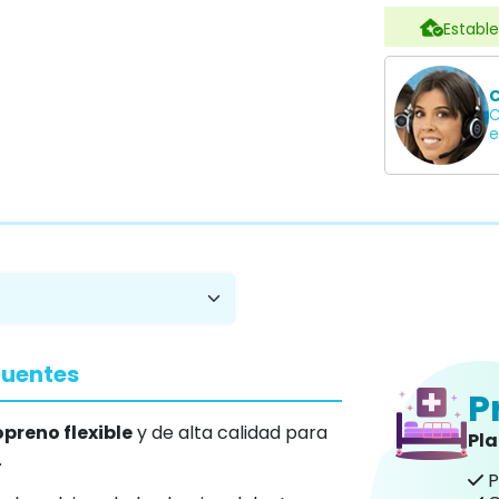
Estable
C
C
e
cuentes
P
preno flexible
y de alta calidad para
Pl
.
P