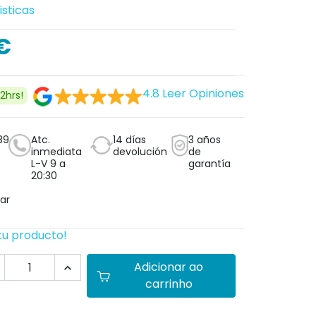
isticas
€
4.8
Leer Opiniones
2hrs!
89
Atc.
14 días
3 años
inmediata
devolución
de
L-V 9 a
garantía
20:30
ar
tu producto!
Adicionar ao

carrinho