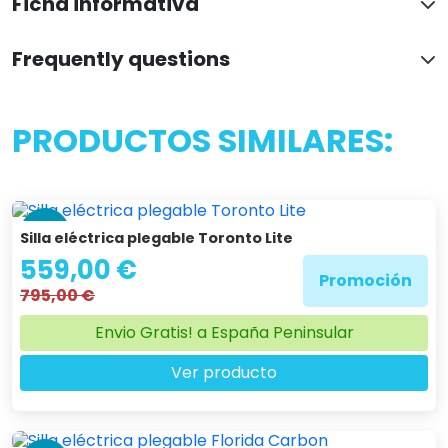
Ficha informativa
Frequently questions
PRODUCTOS SIMILARES:
-30 %
Silla eléctrica plegable Toronto Lite
559,00 €
Promoción
795,00 €
Envio Gratis! a España Peninsular
Ver producto