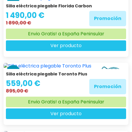
-21 %
Silla eléctrica plegable Florida Carbon
1 490,00 €
Promoción
1 890,00 €
Envio Gratis! a España Peninsular
Ver producto
-38 %
Silla eléctrica plegable Toronto Plus
559,00 €
Promoción
895,00 €
Envio Gratis! a España Peninsular
Ver producto