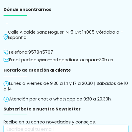
Dónde encontrarnos
arrow_drop_down
Calle Alcalde Sanz Noguer, Nº5 CP: 14005 Córdoba a -
Espanha
Teléfono:
957845707
Email:
pedidos@xn--ortopediaortoespaa-30b.es
Horario de atención al cliente
Lunes a Viernes de 9:30 a 14 y 17 a 20.30 | Sábados de 10
a 14
Atención por chat o whatsapp de 9:30 a 20.30h.
Subscríbete a nuestro Newsletter
Recibe en tu correo novedades y consejos.