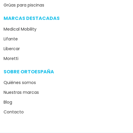
Grúas para piscinas
MARCAS DESTACADAS
arrow_drop_down
Medical Mobility
Lifante
Libercar
Moretti
SOBRE ORTOESPAÑA
arrow_drop_down
Quiénes somos
Nuestras marcas
Blog
Contacto