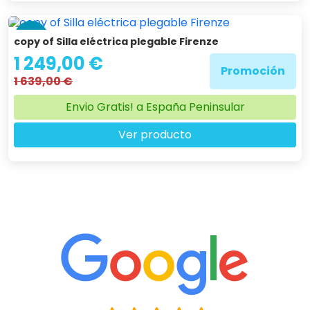
-24 %
copy of Silla eléctrica plegable Firenze
1 249,00 €
Promoción
1 639,00 €
Envio Gratis! a España Peninsular
Ver producto