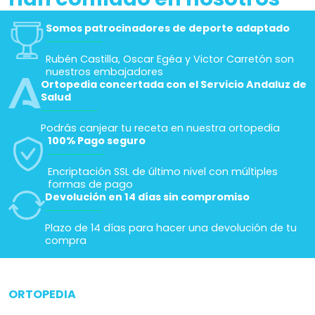
Somos patrocinadores de deporte adaptado
Rubén Castilla, Oscar Egéa y Victor Carretón son
nuestros embajadores
Ortopedia concertada con el Servicio Andaluz de
Salud
Podrás canjear tu receta en nuestra ortopedia
100% Pago seguro
Encriptación SSL de último nivel con múltiples
formas de pago
Devolución en 14 días sin compromiso
Plazo de 14 días para hacer una devolución de tu
compra
ORTOPEDIA
arrow_drop_down