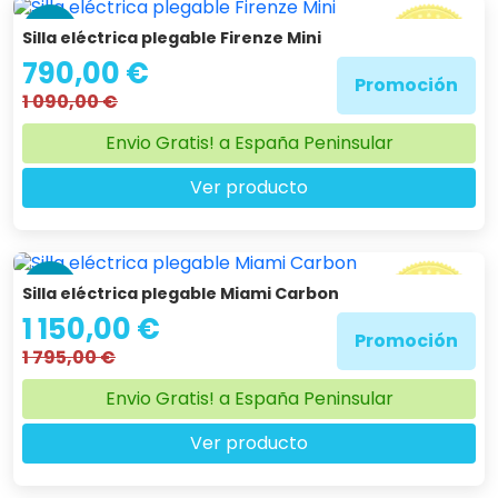
-28 %
Silla eléctrica plegable Firenze Mini
790,00 €
Promoción
1 090,00 €
Envio Gratis! a España Peninsular
Ver producto
-36 %
Silla eléctrica plegable Miami Carbon
1 150,00 €
Promoción
1 795,00 €
Envio Gratis! a España Peninsular
Ver producto