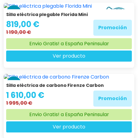
-31 %
Silla eléctrica plegable Florida Mini
819,00 €
Promoción
1 190,00 €
Envio Gratis! a España Peninsular
Ver producto
-19 %
Silla eléctrica de carbono Firenze Carbon
1 610,00 €
Promoción
1 995,00 €
Envio Gratis! a España Peninsular
Ver producto