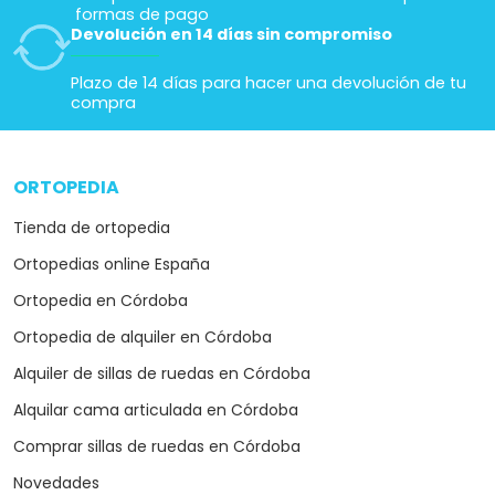
formas de pago
Devolución en 14 días sin compromiso
Plazo de 14 días para hacer una devolución de tu
compra
ORTOPEDIA
arrow_drop_down
Tienda de ortopedia
Ortopedias online España
Ortopedia en Córdoba
Ortopedia de alquiler en Córdoba
Alquiler de sillas de ruedas en Córdoba
Alquilar cama articulada en Córdoba
Comprar sillas de ruedas en Córdoba
Novedades