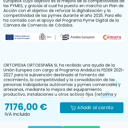
Europeos cuyo objetivo es la mejora de la competitividad de
las PYMES, y gracias al cual ha puesto en marcha un Plan de
Acción con el objetivo de reforzar la digitalización y la
competitividad de las pymes durante el año 2025. Para ello
ha contado con el apoyo del Programa Pyme Digital de la
Cámara de Comercio de Córdoba.
ORTOPEDIA ORTOESPAÑA SL ha recibido una ayuda de la
Unión Europea con cargo al Programa Andalucía FEDER 2021-
2027 para la subvención destinada al fomento del
crecimiento, la competitividad y la consolidación de las
personas trabajadoras autónomas y pymes comerciales y
artesanas, mediante la mejora del equipamiento
productivo, instalaciones u otros activos fijos (reforma y
acondicionamiento del local comercial). N.º Expediente:
7176,00 €
PYM242024CO000000028.
Añadir al carrito
IVA incluido