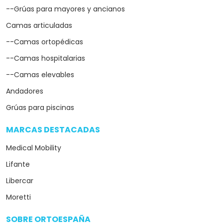
--Grúas para mayores y ancianos
Camas articuladas
--Camas ortopédicas
--Camas hospitalarias
--Camas elevables
Andadores
Grúas para piscinas
MARCAS DESTACADAS
arrow_drop_down
Medical Mobility
Lifante
Libercar
Moretti
SOBRE ORTOESPAÑA
arrow_drop_down