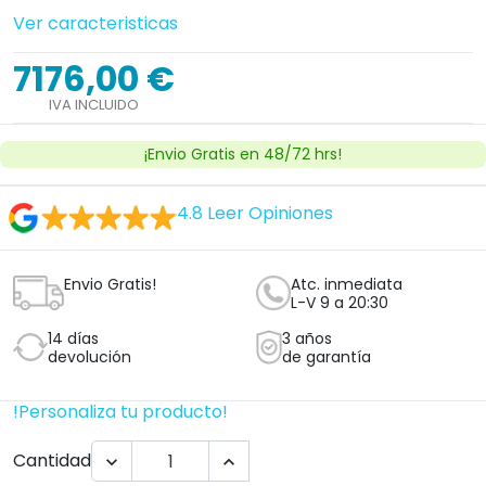
Ver caracteristicas
7176,00 €
IVA INCLUIDO
¡Envio Gratis en 48/72 hrs!
4.8
Leer Opiniones
Envio Gratis!
Atc. inmediata
L-V 9 a 20:30
14 días
3 años
devolución
de garantía
!Personaliza tu producto!
Cantidad

