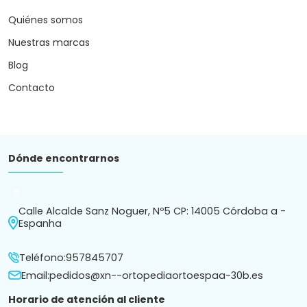
Quiénes somos
Nuestras marcas
Blog
Contacto
Dónde encontrarnos
arrow_drop_down
Calle Alcalde Sanz Noguer, Nº5 CP: 14005 Córdoba a -
Espanha
Teléfono:
957845707
Email:
pedidos@xn--ortopediaortoespaa-30b.es
Horario de atención al cliente