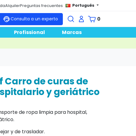
Português
nda
Alquiler
Preguntas frecuentes
0
Consulta a un experto
Profissional
Marcas
f Carro de curas de
spitalario y geriátrico
nsporte de ropa limpia para hospital,
átrico.
jar y de trasladar.