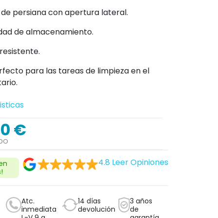
 de persiana con apertura lateral.
dad de almacenamiento.
resistente.
fecto para las tareas de limpieza en el
ario.
isticas
00 €
IDO
4.8
Leer Opiniones
 en
!
Atc.
14 días
3 años
inmediata
devolución
de
L-V 9 a
garantía