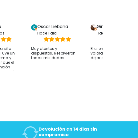
a
Oscar Liebana
Gina Bp
ras
Hace 1 dia
Hace 1 dia
 silla
Muy atentos y
El cliente solo ha
. Tuve un
dispuestos. Resolvieron
valorado su compra sin
lema y
todas mis dudas.
dejar comentarios
r qué el
ención
whassap ha
 hasta
 ocurría
desde
nvío fue
 alguien le
nsejo
os antes
e orientan
esidades
mendable
Devolución en 14 días sin
compromiso