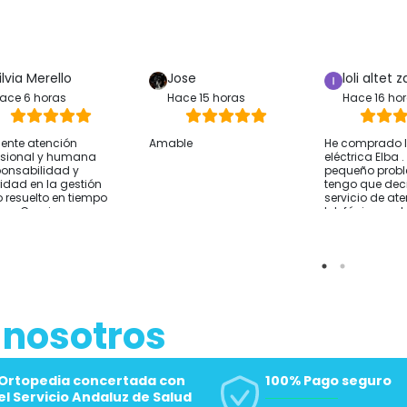
ilvia Merello
Jose
loli altet z
ace 6 horas
Hace 15 horas
Hace 16 ho
lente atención
Amable
He comprado la
esional y humana
eléctrica Elba 
onsabilidad y
pequeño prob
ridad en la gestión
tengo que deci
 resuelto en tiempo
servicio de at
rma Gracias
telefónica y 
sido excelente
resolver lo que
He comprado 
Alicante y el e
rápido Por si a
sirve cómo co
hablar con ell
 nosotros
de comprar y t
sobre tus nec
Empresa reco
Gracias
Ortopedia concertada con
100% Pago seguro
el Servicio Andaluz de Salud