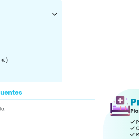
0 €)
cuentes
P
la.
Pl
P
C
R