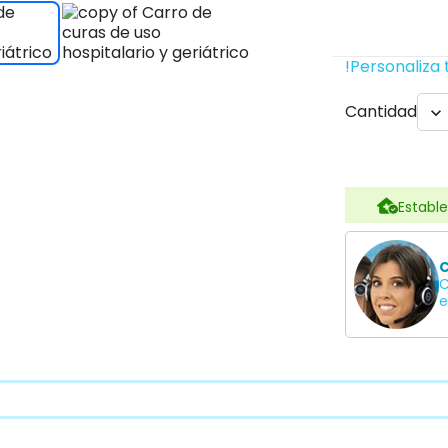
!Personaliza 
Cantidad

Estable
C
C
e