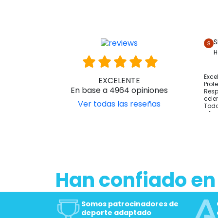
S
H
Exce
EXCELENTE
Prof
En base a 4964 opiniones
Resp
cele
Ver todas las reseñas
Todo
y fo
Han confiado en
Somos patrocinadores de
deporte adaptado