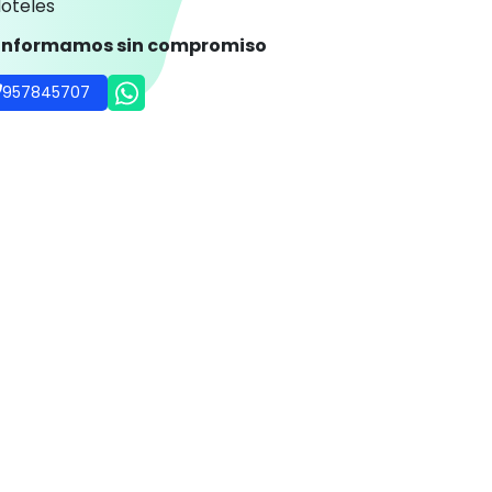
oteles
 informamos sin compromiso
957845707