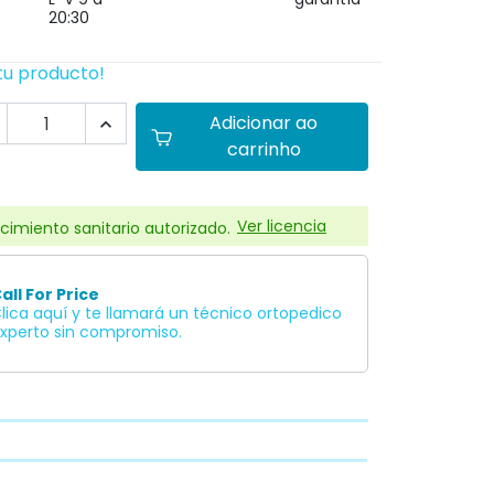
20:30
tu producto!
Adicionar ao

carrinho
Ver licencia
cimiento sanitario autorizado.
all For Price
lica aquí y te llamará un técnico ortopedico
xperto sin compromiso.