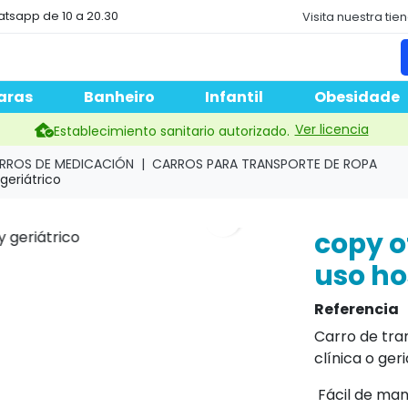
atsapp de 10 a 20.30
Visita nuestra tie
aras
Banheiro
Infantil
Obesidade
Ver licencia
Establecimiento sanitario autorizado.
RROS DE MEDICACIÓN
CARROS PARA TRANSPORTE DE ROPA
geriátrico
search
copy o
Next
uso ho
Referencia
Carro de tra
clínica o geri
Fácil de mane