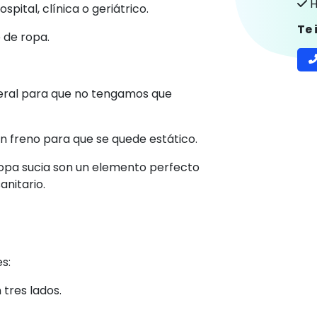
H
pital, clínica o geriátrico.
Te
e de ropa.
teral para que no tengamos que
on freno para que se quede estático.
ropa sucia son un elemento perfecto
anitario.
s:
tres lados.