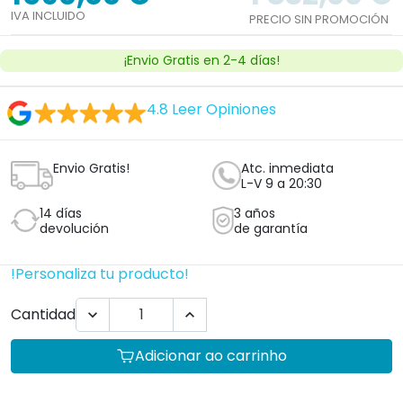
IVA INCLUIDO
PRECIO SIN PROMOCIÓN
¡Envio Gratis en 2-4 días!
4.8
Leer Opiniones
Envio Gratis!
Atc. inmediata
L-V 9 a 20:30
14 días
3 años
devolución
de garantía
!Personaliza tu producto!
Cantidad


Adicionar ao carrinho