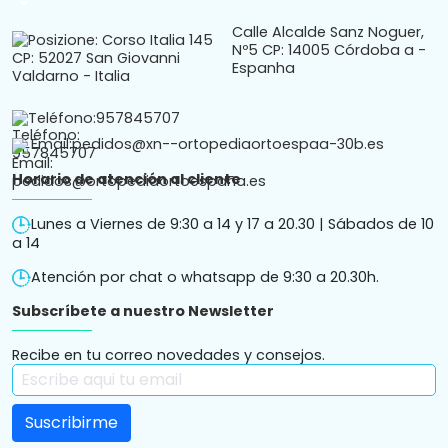
arrow_drop_down
Calle Alcalde Sanz Noguer,
Nº5 CP: 14005 Córdoba a -
Espanha
Teléfono:
957845707
Email:
pedidos@xn--ortopediaortoespaa-30b.es
Horario de atención al cliente
Lunes a Viernes de 9:30 a 14 y 17 a 20.30 | Sábados de 10
a 14
Atención por chat o whatsapp de 9:30 a 20.30h.
Subscríbete a nuestro Newsletter
Recibe en tu correo novedades y consejos.