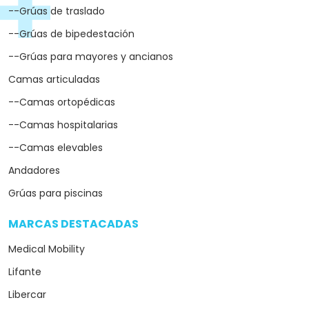
--Grúas de traslado
--Grúas de bipedestación
--Grúas para mayores y ancianos
Camas articuladas
--Camas ortopédicas
--Camas hospitalarias
--Camas elevables
Andadores
Grúas para piscinas
MARCAS DESTACADAS
arrow_drop_down
Medical Mobility
Lifante
Libercar