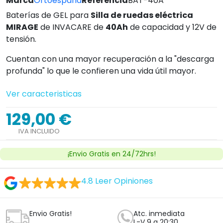
Marca
Ortoespaña
Referencia
BAT-40A
Baterías de GEL para
Silla de ruedas eléctrica
MIRAGE
de INVACARE de
40Ah
de capacidad y 12V de
tensión.
Cuentan con una mayor recuperación a la "descarga
profunda" lo que le confieren una vida útil mayor.
Ver caracteristicas
129,00 €
IVA INCLUIDO
¡Envio Gratis en 24/72hrs!
4.8
Leer Opiniones
Envio Gratis!
Atc. inmediata
L-V 9 a 20:30