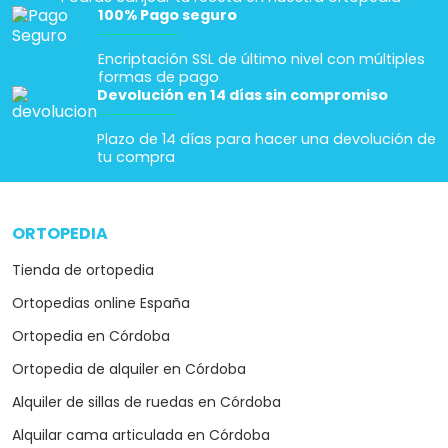
100% Pago seguro
Encriptación SSL de último nivel con múltiples
formas de pago
Devolución en 14 días sin compromiso
Plazo de 14 días para hacer una devolución de
tu compra
ORTOPEDIA
arrow_drop_down
Tienda de ortopedia
Ortopedias online España
Ortopedia en Córdoba
Ortopedia de alquiler en Córdoba
Alquiler de sillas de ruedas en Córdoba
Alquilar cama articulada en Córdoba