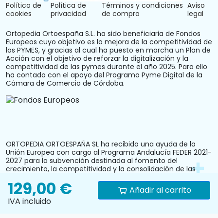
Política de
Política de
Términos y condiciones
Aviso
cookies
privacidad
de compra
legal
Ortopedia Ortoespaña S.L. ha sido beneficiaria de Fondos
Europeos cuyo objetivo es la mejora de la competitividad de
las PYMES, y gracias al cual ha puesto en marcha un Plan de
Acción con el objetivo de reforzar la digitalización y la
competitividad de las pymes durante el año 2025. Para ello
ha contado con el apoyo del Programa Pyme Digital de la
Cámara de Comercio de Córdoba.
ORTOPEDIA ORTOESPAÑA SL ha recibido una ayuda de la
Unión Europea con cargo al Programa Andalucía FEDER 2021-
2027 para la subvención destinada al fomento del
crecimiento, la competitividad y la consolidación de las
personas trabajadoras autónomas y pymes comerciales y
129,00 €
artesanas, mediante la mejora del equipamiento
Añadir al carrito
productivo, instalaciones u otros activos fijos (reforma y
IVA incluido
acondicionamiento del local comercial). N.º Expediente:
PYM242024CO000000028.