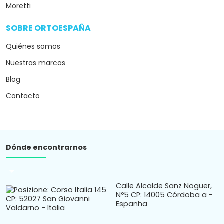
Moretti
SOBRE ORTOESPAÑA
arrow_drop_down
Quiénes somos
Nuestras marcas
Blog
Contacto
Dónde encontrarnos
arrow_drop_down
Calle Alcalde Sanz Noguer,
Nº5 CP: 14005 Córdoba a -
Espanha