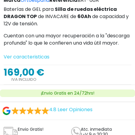
Marca
Ortoespaña
Referencia
BAT-60A
Baterías de GEL para
Silla de ruedas eléctrica
DRAGON TOP
de INVACARE de
60Ah
de capacidad y
12V de tensión.
Cuentan con una mayor recuperación a la "descarga
profunda" lo que le confieren una vida útil mayor.
Ver caracteristicas
169,00 €
IVA INCLUIDO
¡Envio Gratis en 24/72hrs!
4.8
Leer Opiniones
Envio Gratis!
Atc. inmediata
L-V 9 a 20:30