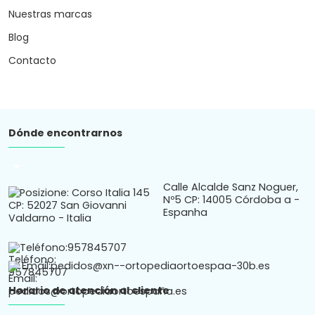
Nuestras marcas
Blog
Contacto
Dónde encontrarnos
arrow_drop_down
Calle Alcalde Sanz Noguer,
Nº5 CP: 14005 Córdoba a -
Espanha
Teléfono:
957845707
Email:
pedidos@xn--ortopediaortoespaa-30b.es
Horario de atención al cliente