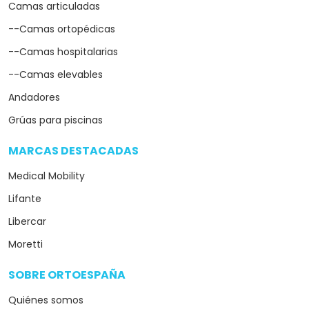
Camas articuladas
--Camas ortopédicas
--Camas hospitalarias
--Camas elevables
Andadores
Grúas para piscinas
MARCAS DESTACADAS
arrow_drop_down
Medical Mobility
Lifante
Libercar
Moretti
SOBRE ORTOESPAÑA
arrow_drop_down
Quiénes somos