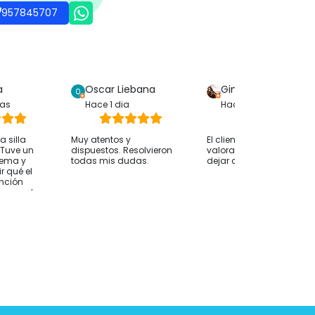
957845707
a
Oscar Liebana
Gina Bp
ras
Hace 1 dia
Hace 1 dia
 silla
Muy atentos y
El cliente solo ha
. Tuve un
dispuestos. Resolvieron
valorado su compra sin
lema y
todas mis dudas.
dejar comentarios
r qué el
ención
whassap ha
 hasta
 ocurría
desde
nvío fue
 alguien le
nsejo
os antes
e orientan
esidades
mendable