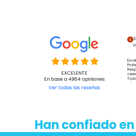
S
H
Exce
Prof
Resp
EXCELENTE
cele
En base a 4964 opiniones
Todo
y fo
Ver todas las reseñas
Han confiado en