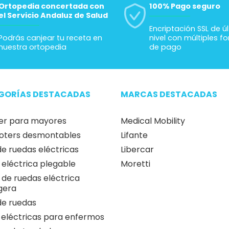
Ortopedia concertada con
100% Pago seguro
el Servicio Andaluz de Salud
Encriptación SSL de ú
Podrás canjear tu receta en
nivel con múltiples f
nuestra ortopedia
de pago
GORÍAS DESTACADAS
MARCAS DESTACADAS
er para mayores
Medical Mobility
oters desmontables
Lifante
 de ruedas eléctricas
Libercar
a eléctrica plegable
Moretti
a de ruedas eléctrica
igera
 de ruedas
 eléctricas para enfermos