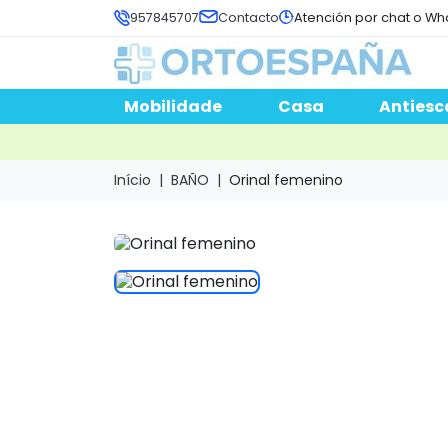
957845707
Contacto
Atención por chat o Wh
Mobilidade
Casa
Antiesc
Início
BAÑO
Orinal femenino