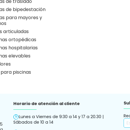
as de traslado
as de bipedestación
as para mayores y
nos
 articuladas
as ortopédicas
as hospitalarias
as elevables
ores
 para piscinas
Su
Horario de atención al cliente
Re
Lunes a Viernes de 9:30 a 14 y 17 a 20.30 |
Sábados de 10 a 14
05
ha