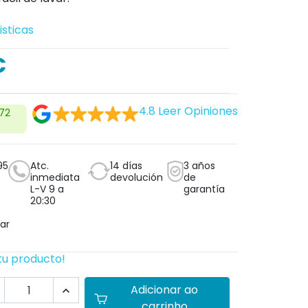
isticas
€
4.8
Leer Opiniones
/72
95
Atc.
14 días
3 años
inmediata
devolución
de
L-V 9 a
garantía
20:30
ar
tu producto!
Adicionar ao

carrinho