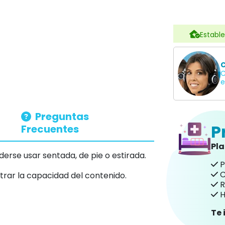
Estable
C
C
e
Preguntas
P
Frecuentes
Pl
rse usar sentada, de pie o estirada.
P
C
trar la capacidad del contenido.
R
H
Te