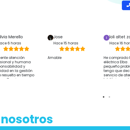
ilvia Merello
Jose
loli altet z
ace 6 horas
Hace 15 horas
Hace 16 ho
lente atención
Amable
He comprado la
esional y humana
eléctrica Elba 
onsabilidad y
pequeño prob
ridad en la gestión
tengo que deci
 resuelto en tiempo
servicio de at
rma Gracias
telefónica y 
sido excelente
resolver lo que
He comprado 
Alicante y el e
rápido Por si a
sirve cómo co
hablar con ell
 nosotros
de comprar y t
sobre tus nec
Empresa reco
Gracias