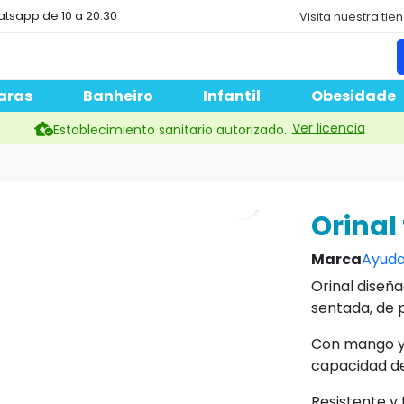
atsapp de 10 a 20.30
Visita nuestra tie
aras
Banheiro
Infantil
Obesidade
Ver licencia
Establecimiento sanitario autorizado.
search
Orinal
Marca
Ayuda
Orinal dise
sentada, de p
Con mango y 
capacidad de
Resistente y f