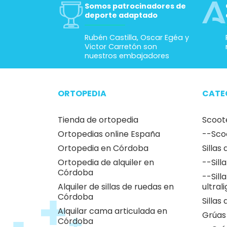
Somos patrocinadores de
deporte adaptado
Rubén Castilla, Oscar Egéa y
Victor Carretón son
nuestros embajadores
ORTOPEDIA
CATE
Tienda de ortopedia
Scoot
Ortopedias online España
--Sco
Ortopedia en Córdoba
Sillas
Ortopedia de alquiler en
--Sill
Córdoba
--Sill
Alquiler de sillas de ruedas en
ultral
Córdoba
Sillas
Alquilar cama articulada en
Grúas
Córdoba