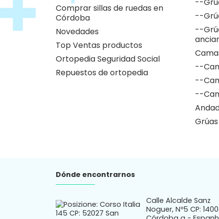
--Grú
Comprar sillas de ruedas en
--Grú
Córdoba
--Grú
Novedades
ancia
Top Ventas productos
Camas
Ortopedia Seguridad Social
--Cam
Repuestos de ortopedia
--Cam
--Cam
Andad
Grúas
Dónde encontrarnos
Calle Alcalde Sanz
Noguer, Nº5 CP: 140
Córdoba a - Espan