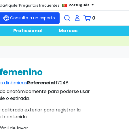
Português
nda
Alquiler
Preguntas frecuentes
0
Consulta a un experto
Profissional
Marcas
 femenino
s dinámicas
Referencia
H7248
ñado anatómicamente para poderse usar
ie o estirada.
calibrado exterior para registrar la
l contenido.
ácil de lavar.