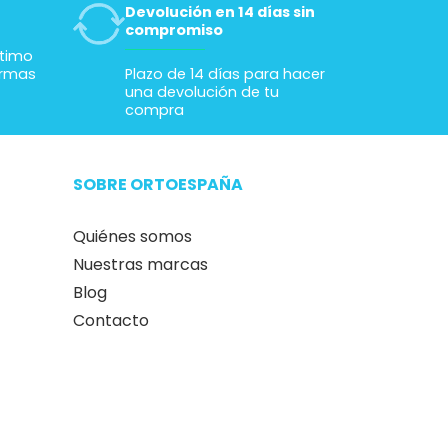
Devolución en 14 días sin
compromiso
ltimo
ormas
Plazo de 14 días para hacer
una devolución de tu
compra
SOBRE ORTOESPAÑA
Quiénes somos
Nuestras marcas
Blog
Contacto