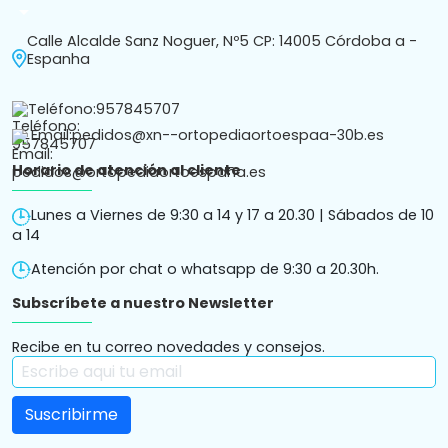
arrow_drop_down
Calle Alcalde Sanz Noguer, Nº5 CP: 14005 Córdoba a -
Espanha
Teléfono:
957845707
Email:
pedidos@xn--ortopediaortoespaa-30b.es
Horario de atención al cliente
Lunes a Viernes de 9:30 a 14 y 17 a 20.30 | Sábados de 10
a 14
Atención por chat o whatsapp de 9:30 a 20.30h.
Subscríbete a nuestro Newsletter
Recibe en tu correo novedades y consejos.