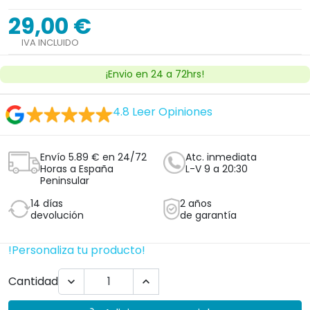
29,00 €
IVA INCLUIDO
¡Envio en 24 a 72hrs!
4.8
Leer Opiniones
Envío 5.89 € en 24/72
Atc. inmediata
Horas a España
L-V 9 a 20:30
Peninsular
14 días
2 años
devolución
de garantía
!Personaliza tu producto!
Cantidad

