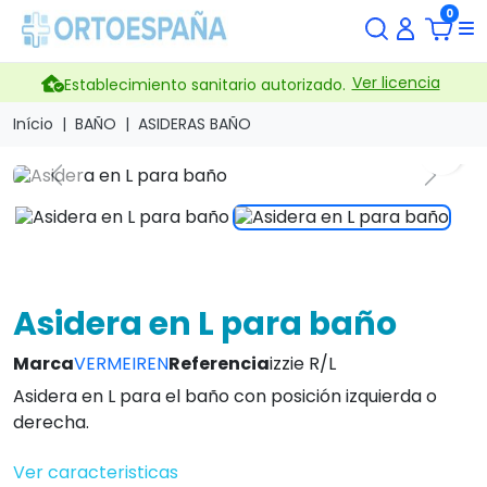
0
Ver licencia
Establecimiento sanitario autorizado.
Início
BAÑO
ASIDERAS BAÑO
search
Previous
Next
Asidera en L para baño
Marca
VERMEIREN
Referencia
izzie R/L
Asidera en L para el baño con posición izquierda o
derecha.
Ver caracteristicas