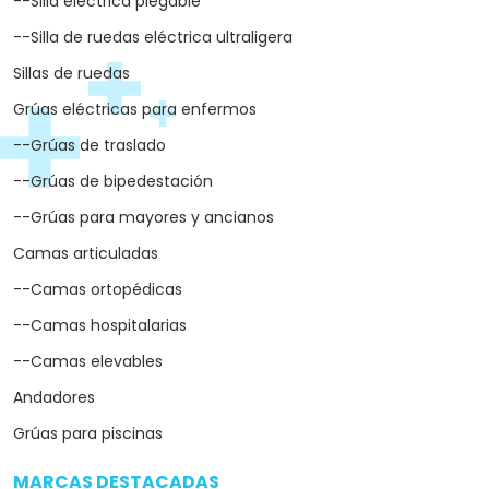
--Silla eléctrica plegable
--Silla de ruedas eléctrica ultraligera
Sillas de ruedas
Grúas eléctricas para enfermos
--Grúas de traslado
--Grúas de bipedestación
--Grúas para mayores y ancianos
Camas articuladas
--Camas ortopédicas
--Camas hospitalarias
--Camas elevables
Andadores
Grúas para piscinas
MARCAS DESTACADAS
arrow_drop_down