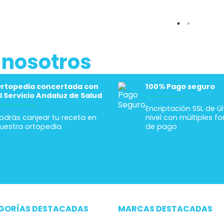
 nosotros
rtopedia concertada con
100% Pago seguro
l Servicio Andaluz de Salud
Encriptación SSL de ú
odrás canjear tu receta en
nivel con múltiples f
uestra ortopedia
de pago
GORÍAS DESTACADAS
MARCAS DESTACADAS