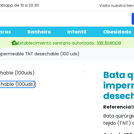
atsapp de 10 a 20.30
Visita nuestra tie
aras
Banheiro
Infantil
Obesidade
Ver licencia
Establecimiento sanitario autorizado.
impermeable TNT desechable (100 uds)
search
Bata q
imper
desech
Referencia
B
Bata quirúrg
tejido (TNT) 