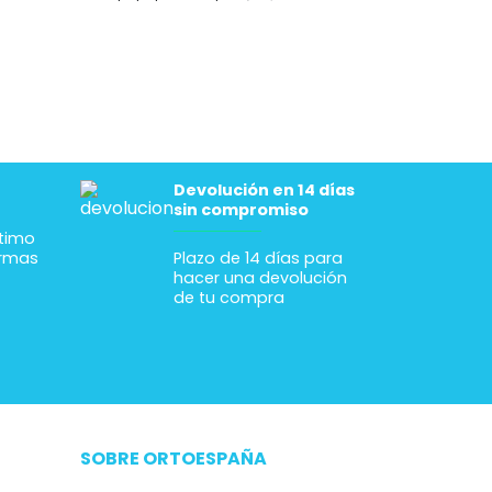
duda, la consideraré mí
ortopedia de referencia.
Devolución en 14 días
sin compromiso
ltimo
ormas
Plazo de 14 días para
hacer una devolución
de tu compra
SOBRE ORTOESPAÑA