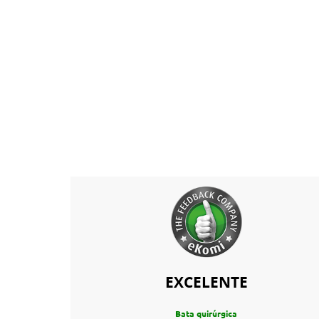
EXCELENTE
Bata quirúrgica