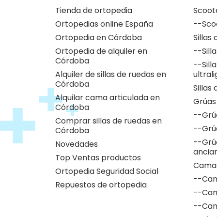
Tienda de ortopedia
Scoot
Ortopedias online España
--Sco
Ortopedia en Córdoba
Sillas
Ortopedia de alquiler en
--Sill
Córdoba
--Sill
Alquiler de sillas de ruedas en
ultral
Córdoba
Sillas
Alquilar cama articulada en
Grúas
Córdoba
--Grú
Comprar sillas de ruedas en
--Grú
Córdoba
--Grú
Novedades
ancia
Top Ventas productos
Camas
Ortopedia Seguridad Social
--Cam
Repuestos de ortopedia
--Cam
--Cam