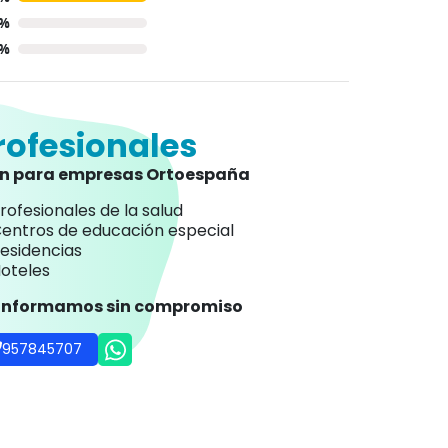
0%
0%
rofesionales
an para empresas Ortoespaña
rofesionales de la salud
entros de educación especial
esidencias
oteles
 informamos sin compromiso
957845707