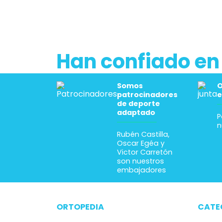
Han confiado en
Somos
O
patrocinadores
e
de deporte
adaptado
P
n
Rubén Castilla,
Oscar Egéa y
Victor Carretón
son nuestros
embajadores
ORTOPEDIA
CATE