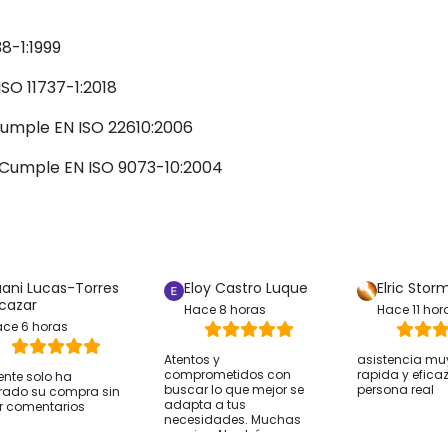
38-1:1999
SO 11737-1:2018
Cumple EN ISO 22610:2006
: Cumple EN ISO 9073-10:2004
uani Lucas-Torres
Eloy Castro Luque
Elric Stor
lcazar
Hace 8 horas
Hace 11 hor
ce 6 horas
Atentos y
asistencia mu
comprometidos con
rapida y efica
iente solo ha
buscar lo que mejor se
persona real
rado su compra sin
adapta a tus
r comentarios
necesidades. Muchas
gracias Abrahán.