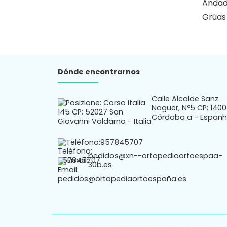
Andad
Grúas
Dónde encontrarnos
Calle Alcalde Sanz
Noguer, Nº5 CP: 140
Córdoba a - Espan
Teléfono:
957845707
pedidos@xn--ortopediaortoespaa-
Email:
30b.es