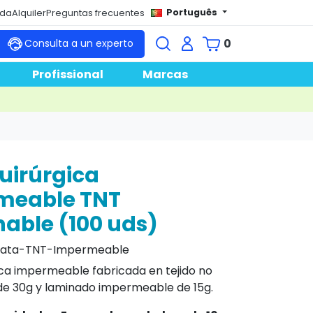
Português
nda
Alquiler
Preguntas frecuentes
0
Consulta a un experto
Profissional
Marcas
uirúrgica
meable TNT
able (100 uds)
ata-TNT-Impermeable
ica impermeable fabricada en tejido no
de 30g
y laminado impermeable de 15g.