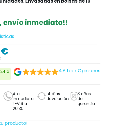
 unidades. Envasadas en bolsas de 10
, envío inmediato!!
isticas
 €
O
4.8
Leer Opiniones
 24 a
Atc.
14 días
3 años
inmediata
devolución
de
L-V 9 a
garantía
20:30
tu producto!