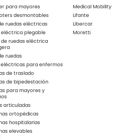
er para mayores
Medical Mobility
oters desmontables
Lifante
 de ruedas eléctricas
Libercar
a eléctrica plegable
Moretti
a de ruedas eléctrica
igera
 de ruedas
 eléctricas para enfermos
as de traslado
as de bipedestación
as para mayores y
nos
 articuladas
as ortopédicas
as hospitalarias
as elevables