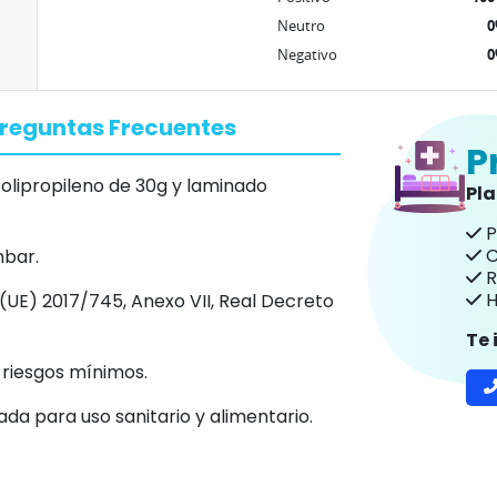
Neutro
Negativo
reguntas Frecuentes
P
olipropileno de 30g y laminado
Pl
P
C
mbar.
R
H
(UE) 2017/745, Anexo VII, Real Decreto
Te
 riesgos mínimos.
ada para uso sanitario y alimentario.