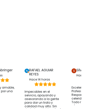
mbringer
RAFAEL AGUIAR
Silvia Merello
REYES
as
Hace 6 horas
Hace 14 horas
y amable,
Excelente atención
z por una
Profesional y humana
Impecables en el
Responsabilidad y
servicio, apoyando y
celeridad en la gestión
asesorando a la gente
Todo resuelto en tiempo
para dar un trato y
y forma Gracias
calidad muy alto. Sin