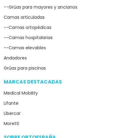
--Grúas para mayores y ancianos
Camas articuladas
--Camas ortopédicas
--Camas hospitalarias
--Camas elevables
Andadores
Grúas para piscinas
MARCAS DESTACADAS
arrow_drop_down
Medical Mobility
Lifante
Libercar
Moretti
SOBRE ORTOESPAÑA
arrow_drop_down