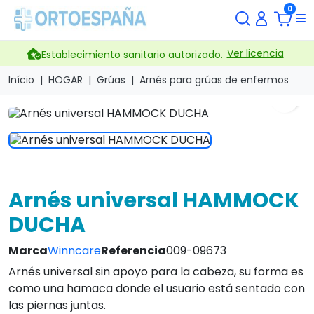
0
Ver licencia
Establecimiento sanitario autorizado.
Início
HOGAR
Grúas
Arnés para grúas de enfermos
search
Arnés universal HAMMOCK
DUCHA
Marca
Winncare
Referencia
009-09673
Arnés universal sin apoyo para la cabeza, su forma es
como una hamaca donde el usuario está sentado con
las piernas juntas.