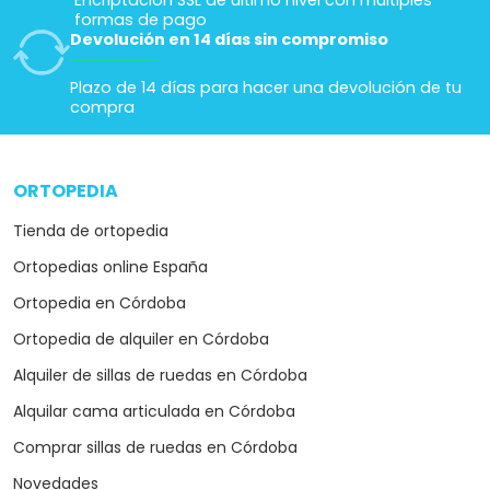
Encriptación SSL de último nivel con múltiples
formas de pago
Devolución en 14 días sin compromiso
Plazo de 14 días para hacer una devolución de tu
compra
ORTOPEDIA
arrow_drop_down
Tienda de ortopedia
Ortopedias online España
Ortopedia en Córdoba
Ortopedia de alquiler en Córdoba
Alquiler de sillas de ruedas en Córdoba
Alquilar cama articulada en Córdoba
Comprar sillas de ruedas en Córdoba
Novedades