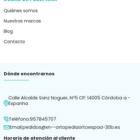
Quiénes somos
Nuestras marcas
Blog
Contacto
Dónde encontrarnos
arrow_drop_down
Calle Alcalde Sanz Noguer, Nº5 CP: 14005 Córdoba a -
Espanha
Teléfono:
957845707
Email:
pedidos@xn--ortopediaortoespaa-30b.es
Horario de atención al cliente