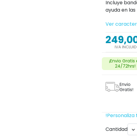
Incluye bande
ayuda en las
Ver caracter
Next
249,0
IVA INCLUI
¡Envio Gratis
24/72hrs!
Envio
Gratis!
!Personaliza 
search
Cantidad
