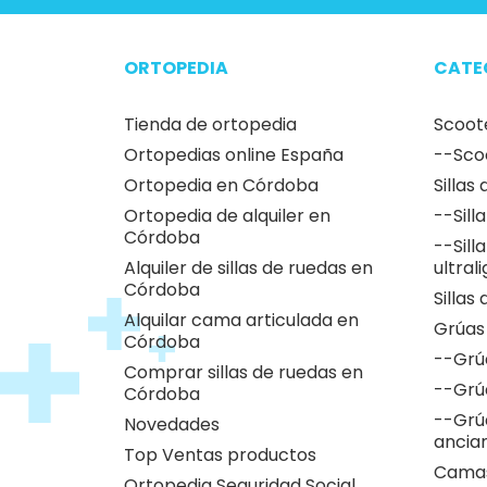
ORTOPEDIA
CATE
Tienda de ortopedia
Scoot
Ortopedias online España
--Sco
Ortopedia en Córdoba
Sillas
Ortopedia de alquiler en
--Sill
Córdoba
--Sill
Alquiler de sillas de ruedas en
ultral
Córdoba
Sillas
Alquilar cama articulada en
Grúas
Córdoba
--Grú
Comprar sillas de ruedas en
--Grú
Córdoba
--Grú
Novedades
ancia
Top Ventas productos
Camas
Ortopedia Seguridad Social