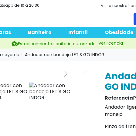
atsapp de 10 a 20.30
Visita nuestra tie
aras
Banheiro
Infantil
Obesidade
Ver licencia
Establecimiento sanitario autorizado.
 mayores
Andador con bandeja LET'S GO INDOR
Andado
GO IN
Referencia
P
Andador liger
manejo.
Pinza de fre