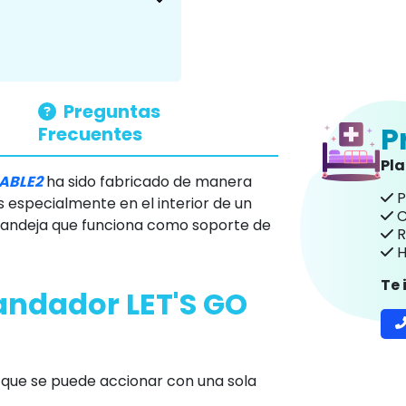
Preguntas
P
Frecuentes
Pl
ABLE2
ha sido fabricado de manera
P
 especialmente en el interior de un
C
 bandeja que funciona como soporte de
R
H
Te
 andador LET'S GO
 que se puede accionar con una sola