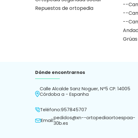
--Cam
Repuestos de ortopedia
--Cam
--Cam
Andad
Grúas
Dónde encontrarnos
Calle Alcalde Sanz Noguer, Nº5 CP: 14005
Córdoba a - Espanha
Teléfono:
957845707
pedidos@xn--ortopediaortoespaa-
Email:
30b.es