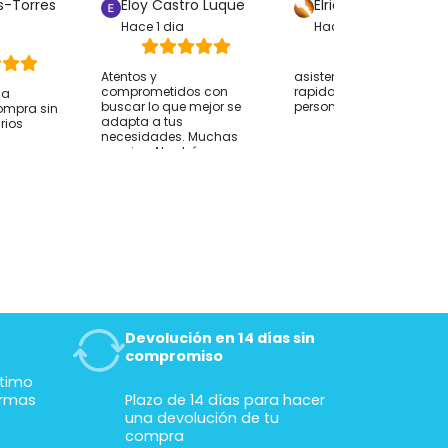
s-Torres
Eloy Castro Luque
Elric Stormbringer
Hace 1 dia
Hace 1 dia
Atentos y
asistencia muy amable,
comprometidos con
rapida y eficaz por una
ha
buscar lo que mejor se
persona real
ompra sin
adapta a tus
rios
necesidades. Muchas
gracias Abrahán.
Devolución en 14 días sin
compromiso
ltimo
ormas
Plazo de 14 días para hacer
una devolución de tu
compra