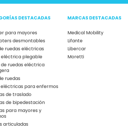
GORÍAS DESTACADAS
MARCAS DESTACADAS
er para mayores
Medical Mobility
oters desmontables
Lifante
 de ruedas eléctricas
Libercar
a eléctrica plegable
Moretti
a de ruedas eléctrica
igera
 de ruedas
 eléctricas para enfermos
as de traslado
as de bipedestación
as para mayores y
nos
 articuladas