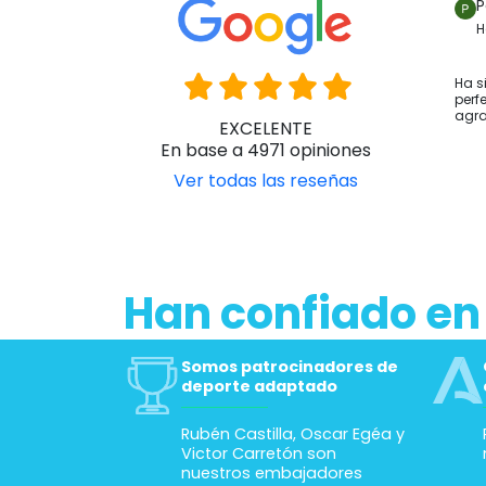
P
H
Ha s
perf
agr
EXCELENTE
En base a 4971 opiniones
Ver todas las reseñas
Han confiado en
Somos patrocinadores de
deporte adaptado
Rubén Castilla, Oscar Egéa y
Victor Carretón son
nuestros embajadores