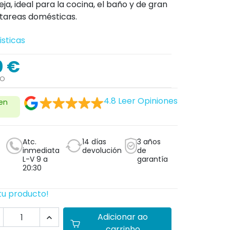
ja, ideal para la cocina, el baño y de gran
 tareas domésticas.
isticas
0 €
DO
4.8
Leer Opiniones
 en
Atc.
14 días
3 años
inmediata
devolución
de
L-V 9 a
garantía
20:30
tu producto!
Adicionar ao

carrinho