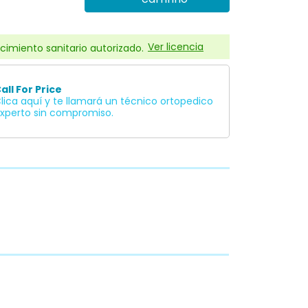
Ver licencia
cimiento sanitario autorizado.
all For Price
lica aquí y te llamará un técnico ortopedico
xperto sin compromiso.