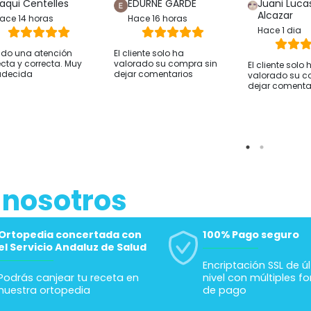
aqui Centelles
EDURNE GARDE
Juani Luca
Alcazar
ace 14 horas
Hace 16 horas
Hace 1 dia
ido una atención
El cliente solo ha
ecta y correcta. Muy
valorado su compra sin
El cliente solo 
adecida
dejar comentarios
valorado su c
dejar comenta
 nosotros
Ortopedia concertada con
100% Pago seguro
el Servicio Andaluz de Salud
Encriptación SSL de ú
Podrás canjear tu receta en
nivel con múltiples f
nuestra ortopedia
de pago