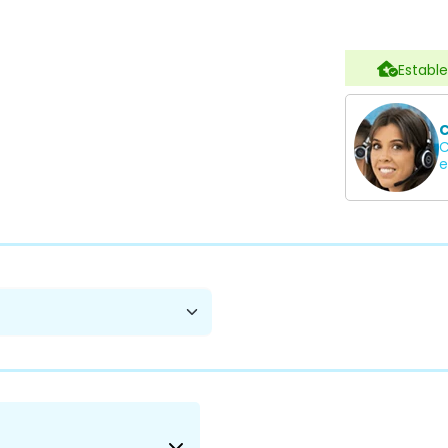
Estable
C
C
e