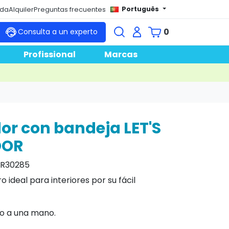
Português
nda
Alquiler
Preguntas frecuentes
0
Consulta a un experto
Profissional
Marcas
r con bandeja LET'S
DOR
R30285
o ideal para interiores por su fácil
no a una mano.