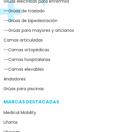
Grúas eléctricas para enfermos
--Grúas de traslado
--Grúas de bipedestación
--Grúas para mayores y ancianos
Camas articuladas
--Camas ortopédicas
--Camas hospitalarias
--Camas elevables
Andadores
Grúas para piscinas
MARCAS DESTACADAS
arrow_drop_down
Medical Mobility
Lifante