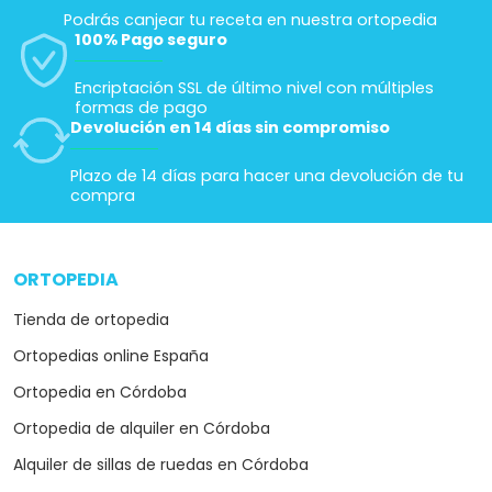
Podrás canjear tu receta en nuestra ortopedia
100% Pago seguro
Encriptación SSL de último nivel con múltiples
formas de pago
Devolución en 14 días sin compromiso
Plazo de 14 días para hacer una devolución de tu
compra
ORTOPEDIA
arrow_drop_down
Tienda de ortopedia
Ortopedias online España
Ortopedia en Córdoba
Ortopedia de alquiler en Córdoba
Alquiler de sillas de ruedas en Córdoba