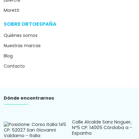
Libercar
Moretti
SOBRE ORTOESPAÑA
arrow_drop_down
Quiénes somos
Nuestras marcas
Blog
Contacto
Dónde encontrarnos
arrow_drop_down
Calle Alcalde Sanz Noguer,
Nº5 CP: 14005 Córdoba a -
Espanha