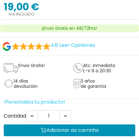
19,00 €
IVA INCLUIDO
¡Envio Gratis en 48/72hrs!
4.8
Leer Opiniones
Envio Gratis!
Atc. inmediata
L-V 9 a 20:30
14 días
3 años
devolución
de garantía
!Personaliza tu producto!
Cantidad


Adicionar ao carrinho