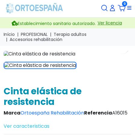
0
Ver licencia
Establecimiento sanitario autorizado.
Início
PROFESIONAL
Terapia adultos
Accesorios rehabilitación
search
Cinta elástica de
resistencia
Marca
Ortoespaña Rehabilitación
Referencia
A16015
Ver caracteristicas