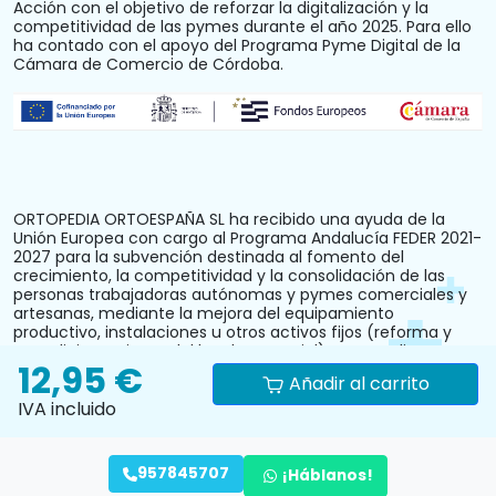
Acción con el objetivo de reforzar la digitalización y la
competitividad de las pymes durante el año 2025. Para ello
ha contado con el apoyo del Programa Pyme Digital de la
Cámara de Comercio de Córdoba.
ORTOPEDIA ORTOESPAÑA SL ha recibido una ayuda de la
Unión Europea con cargo al Programa Andalucía FEDER 2021-
2027 para la subvención destinada al fomento del
crecimiento, la competitividad y la consolidación de las
personas trabajadoras autónomas y pymes comerciales y
artesanas, mediante la mejora del equipamiento
productivo, instalaciones u otros activos fijos (reforma y
acondicionamiento del local comercial). N.º Expediente:
12,95 €
PYM242024CO000000028.
Añadir al carrito
IVA incluido
957845707
¡Háblanos!