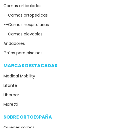
Camas articuladas
--Camas ortopédicas
--Camas hospitalarias
--Camas elevables
Andadores
Grúas para piscinas
MARCAS DESTACADAS
arrow_drop_down
Medical Mobility
Lifante
Libercar
Moretti
SOBRE ORTOESPAÑA
arrow_drop_down
Quiénes somos