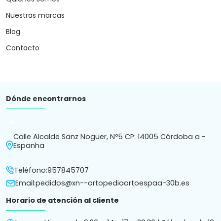
Nuestras marcas
Blog
Contacto
Dónde encontrarnos
arrow_drop_down
Calle Alcalde Sanz Noguer, Nº5 CP: 14005 Córdoba a -
Espanha
Teléfono:
957845707
Email:
pedidos@xn--ortopediaortoespaa-30b.es
Horario de atención al cliente