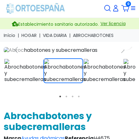
0
Ver licencia
Establecimiento sanitario autorizado.
Início
HOGAR
VIDA DIARIA
ABROCHABOTONES
search
Previous
Next
Abrochabotones y
subecremalleras
Marca
Ayudas dinámicas
Referencia
H4675