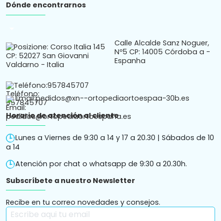
Dónde encontrarnos
arrow_drop_down
Calle Alcalde Sanz Noguer,
Nº5 CP: 14005 Córdoba a -
Espanha
Teléfono:
957845707
Email:
pedidos@xn--ortopediaortoespaa-30b.es
Horario de atención al cliente
Lunes a Viernes de 9:30 a 14 y 17 a 20.30 | Sábados de 10
a 14
Atención por chat o whatsapp de 9:30 a 20.30h.
Subscríbete a nuestro Newsletter
Recibe en tu correo novedades y consejos.