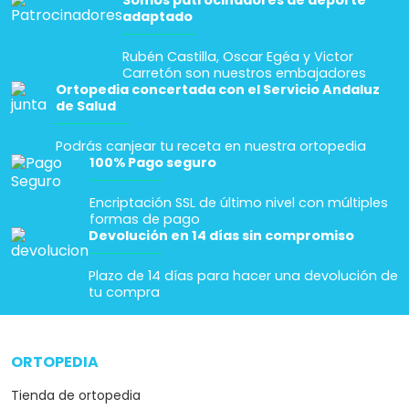
Somos patrocinadores de deporte
adaptado
Rubén Castilla, Oscar Egéa y Victor
Carretón son nuestros embajadores
Ortopedia concertada con el Servicio Andaluz
de Salud
Podrás canjear tu receta en nuestra ortopedia
100% Pago seguro
Encriptación SSL de último nivel con múltiples
formas de pago
Devolución en 14 días sin compromiso
Plazo de 14 días para hacer una devolución de
tu compra
ORTOPEDIA
arrow_drop_down
Tienda de ortopedia