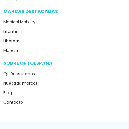
MARCAS DESTACADAS
arrow_drop_down
Medical Mobility
Lifante
Libercar
Moretti
SOBRE ORTOESPAÑA
arrow_drop_down
Quiénes somos
Nuestras marcas
Blog
Contacto