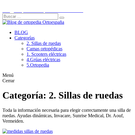
Ir
C/Historiador Jaén Morente 21, Córdoba
al
info@ortopediaortoespaña.es
957 845 707
contenido
Buscar:
Buscar
BLOG
Categorías
2. Sillas de ruedas
Camas ortopédicas
1. Scooters eléctricas
4.Grúas eléctricas
5.Ortopedia
Menú
Cerrar
Categoría: 2. Sillas de ruedas
Toda la información necesaria para elegir correctamente una silla de
ruedas. Ayudas dinámicas, Invacare, Sunrise Medical, Dr. Aouf,
Vermeiden.