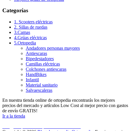
Categorías
1. Scooters eléctricas
2. Sillas de ruedas
3.Camas
4.Grúas eléctricas
5.Ortopedia
Andadores personas mayores
Antiescaras
Bipedestadores
Camillas eléctricas
Colchones antiescaras
HandBikes
Infantil
Material sanitario
Salvaescaleras
En nuestra tienda online de ortopedia encontrarás los mejores
precios del mercado y artículos Low Cost al mejor precio con gastos
de envío GRATIS!
Ir a la tienda
C/Historiador Jaén Morente 21, Córdoba
info@ortopediaortoespaña.es
957 845 707