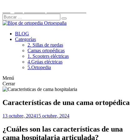
Ir
C/Historiador Jaén Morente 21, Córdoba
al
info@ortopediaortoespaña.es
957 845 707
contenido
Buscar:
Buscar
BLOG
Categorías
2. Sillas de ruedas
Camas ortopédicas
1. Scooters eléctricas
4.Grúas eléctricas
5.Ortopedia
Menú
Cerrar
Características de una cama ortopédica
13 octubre, 2024
15 octubre, 2024
¿Cuáles son las características de una
cama hospitalaria articulada?