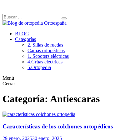
Ir
C/Historiador Jaén Morente 21, Córdoba
al
info@ortopediaortoespaña.es
957 845 707
contenido
Buscar:
Buscar
BLOG
Categorías
2. Sillas de ruedas
Camas ortopédicas
1. Scooters eléctricas
4.Grúas eléctricas
5.Ortopedia
Menú
Cerrar
Categoría: Antiescaras
Características de los colchones ortopédicos
29 enero, 2025
30 enero, 2025