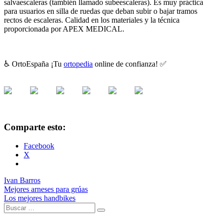
salvaescaleras (también llamado subeescaleras). Es muy práctica
para usuarios en silla de ruedas que deban subir o bajar tramos
rectos de escaleras. Calidad en los materiales y la técnica
proporcionada por APEX MEDICAL.
♿ OrtoEspaña ¡Tu
ortopedia
online de confianza! ✅
Comparte esto:
Facebook
X
Ivan Barros
Mejores arneses para grúas
Los mejores handbikes
Buscar:
Buscar