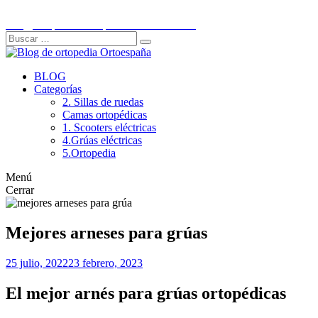
Ir
C/Historiador Jaén Morente 21, Córdoba
al
info@ortopediaortoespaña.es
957 845 707
contenido
Buscar:
Buscar
BLOG
Categorías
2. Sillas de ruedas
Camas ortopédicas
1. Scooters eléctricas
4.Grúas eléctricas
5.Ortopedia
Menú
Cerrar
Mejores arneses para grúas
25 julio, 2022
23 febrero, 2023
El mejor arnés para grúas ortopédicas