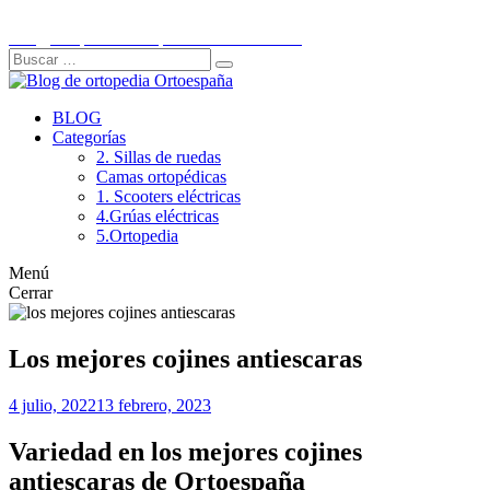
Ir
C/Historiador Jaén Morente 21, Córdoba
al
info@ortopediaortoespaña.es
957 845 707
contenido
Buscar:
Buscar
BLOG
Categorías
2. Sillas de ruedas
Camas ortopédicas
1. Scooters eléctricas
4.Grúas eléctricas
5.Ortopedia
Menú
Cerrar
Los mejores cojines antiescaras
4 julio, 2022
13 febrero, 2023
Variedad en los mejores cojines
antiescaras de Ortoespaña