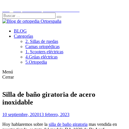
Ir
C/Historiador Jaén Morente 21, Córdoba
al
info@ortopediaortoespaña.es
957 845 707
contenido
Buscar:
Buscar
BLOG
Categorías
2. Sillas de ruedas
Camas ortopédicas
1. Scooters eléctricas
4.Grúas eléctricas
5.Ortopedia
Menú
Cerrar
Silla de baño giratoria de acero
inoxidable
10 septiembre, 2020
13 febrero, 2023
Hoy hablaremos sobre la
silla de baño giratoria
mas vendida en