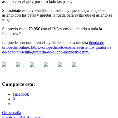
asiento con el eje y por otro lado las patas.
Su montaje es muy sencillo, tan solo hay que encajar el eje del
asiento con las patas y apretar la rueda para evitar que el asiento se
salga.
Su precio es de
79.95€
con el IVA y envío incluido a toda la
Península.7
La puedes encontrar en el siguiente enlace a nuestra
tienda de
ortopedia online
:
https://ortopediaortoespaña.es/asientos-giratorios-
de-bano/449-silla-giratoria-de-ducha-inoxidable.html
Comparte esto:
Facebook
X
Ortoespaña
Fisiatría y Rehabilitación