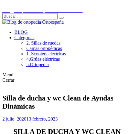
Ir
C/Historiador Jaén Morente 21, Córdoba
al
info@ortopediaortoespaña.es
957 845 707
contenido
Buscar:
Buscar
BLOG
Categorías
2. Sillas de ruedas
Camas ortopédicas
1. Scooters eléctricas
4.Grúas eléctricas
5.Ortopedia
Menú
Cerrar
Silla de ducha y wc Clean de Ayudas
Dinámicas
2 julio, 2020
13 febrero, 2023
SILLA DE DUCHA Y WC CLEAN