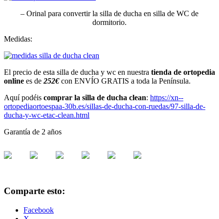
– Orinal para convertir la silla de ducha en silla de WC de
dormitorio.
Medidas:
El precio de esta silla de ducha y wc en nuestra
tienda de ortopedia
online
es de
252€
con ENVÍO GRATIS a toda la Península.
Aquí podéis
comprar la silla de ducha clean
:
https://xn--
ortopediaortoespaa-30b.es/sillas-de-ducha-con-ruedas/97-silla-de-
ducha-y-wc-etac-clean.html
Garantía de 2 años
Comparte esto:
Facebook
X