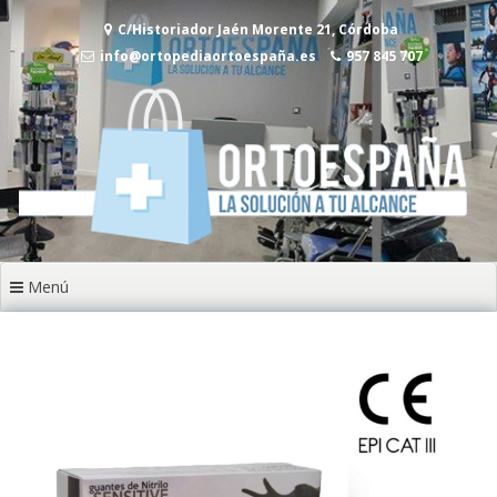
Ir
C/Historiador Jaén Morente 21, Córdoba
al
contenido
info@ortopediaortoespaña.es
957 845 707
Menú