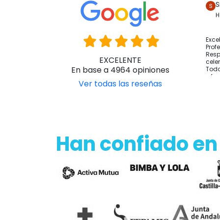
S
H
Exce
Prof
Resp
EXCELENTE
cele
En base a 4964 opiniones
Todo
y fo
Ver todas las reseñas
Han confiado en