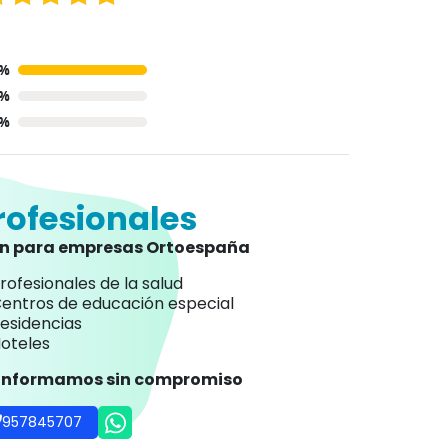
0%
0%
0%
rofesionales
an para empresas Ortoespaña
rofesionales de la salud
entros de educación especial
esidencias
oteles
 informamos sin compromiso
957845707