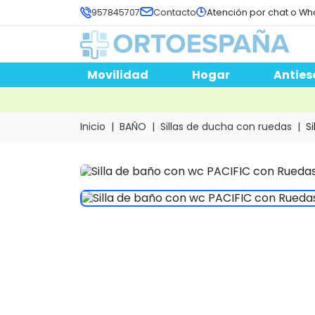
957845707
Contacto
Atención por chat o Wh
Movilidad
Hogar
Anties
Inicio
BAÑO
Sillas de ducha con ruedas
S