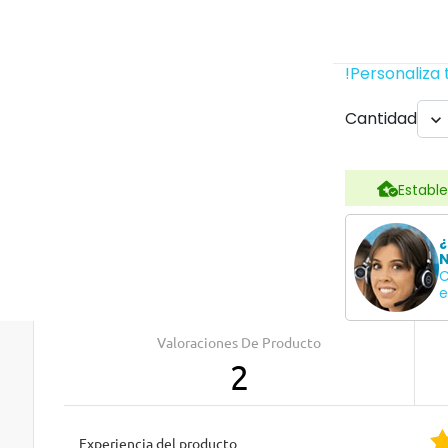
!Personaliza 
Cantidad

Estable
¿
N
C
e
Valoraciones De Producto
2
Experiencia del producto