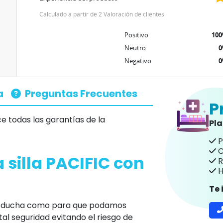
Calculado a partir de 2 Valoración de clientes
Positivo
10
Neutro
Negativo
a
Preguntas Frecuentes
P
e todas las garantías de la
Pl
P
C
a silla PACIFIC con
R
H
Te
 la ducha como para que podamos
otal seguridad evitando el riesgo de