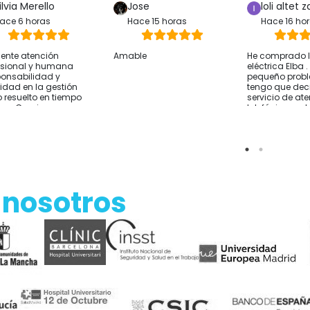
ilvia Merello
Jose
loli altet z
ace 6 horas
Hace 15 horas
Hace 16 ho
lente atención
Amable
He comprado la
esional y humana
eléctrica Elba 
onsabilidad y
pequeño prob
ridad en la gestión
tengo que deci
 resuelto en tiempo
servicio de at
rma Gracias
telefónica y 
sido excelente
resolver lo que
He comprado 
Alicante y el e
rápido Por si a
sirve cómo co
hablar con ell
 nosotros
de comprar y t
sobre tus nec
Empresa reco
Gracias