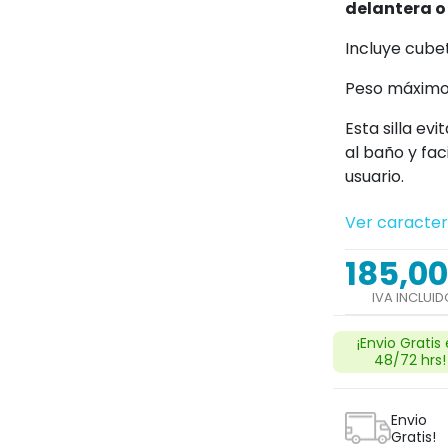
delantera o
Incluye cubet
Peso máximo 
Esta silla ev
al baño y faci
usuario.
Ver caracter
185,00
IVA INCLUID
¡Envio Gratis
48/72 hrs!
Envio
Gratis!