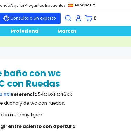
Español
tienda
Alquiler
Preguntas frecuentes
0
Consulta a un experto
Profesional
Marcas
de baño con wc
C con Ruedas
s XXI
Referencia
54CDXPC46RR
", de ducha y de wc con ruedas.
aluminio muy ligero.
egir entre asiento con apertura