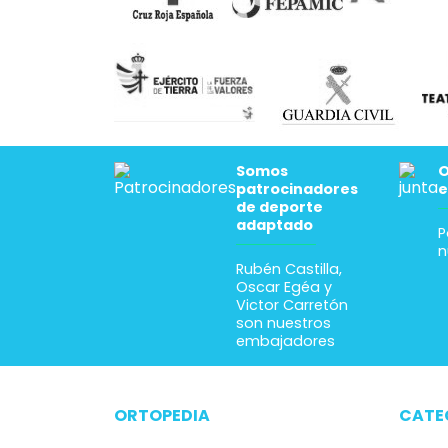
Somos
O
patrocinadores
e
de deporte
adaptado
P
n
Rubén Castilla,
Oscar Egéa y
Victor Carretón
son nuestros
embajadores
ORTOPEDIA
CATE