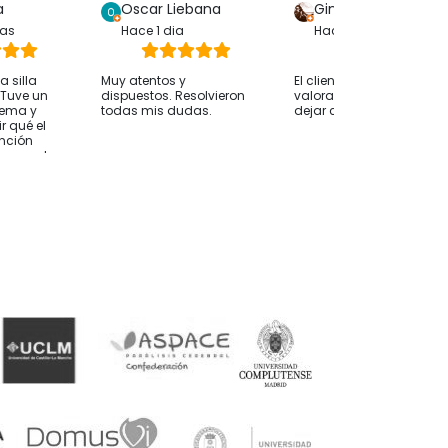
a
Oscar Liebana
Gina Bp
ras
Hace 1 dia
Hace 1 dia
 silla
Muy atentos y
El cliente solo ha
. Tuve un
dispuestos. Resolvieron
valorado su compra sin
lema y
todas mis dudas.
dejar comentarios
r qué el
ención
whassap ha
 hasta
 ocurría
desde
nvío fue
 alguien le
nsejo
os antes
e orientan
esidades
mendable