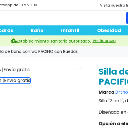
atsapp de 10 a 20.30
Visita nuestra 
caras
Baño
Infantil
Obesidad
Ver licencia
Establecimiento sanitario autorizado.
illa de baño con wc PACIFIC con Ruedas
search
Silla 
PACIFI
Marca
Ortho
Silla "2 en 1
Diseñada en 
Opción a el