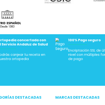
rtopedia concertada con
100% Pago seguro
l Servicio Andaluz de Salud
Encriptación SSL de ú
odrás canjear tu receta en
nivel con múltiples f
uestra ortopedia
de pago
GORÍAS DESTACADAS
MARCAS DESTACADAS