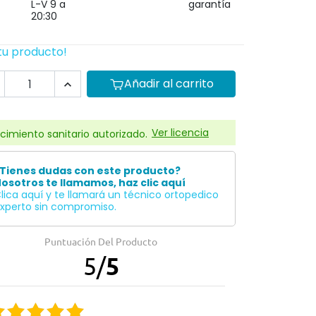
L-V 9 a
garantía
20:30
tu producto!
Añadir al carrito

Ver licencia
cimiento sanitario autorizado.
Tienes dudas con este producto?
osotros te llamamos, haz clic aquí
lica aquí y te llamará un técnico ortopedico
xperto sin compromiso.
Puntuación Del Producto
5
/
5